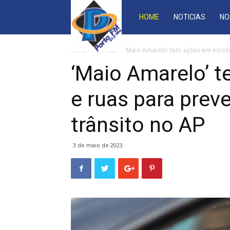
Porto
HOME
NOTICIAS
NO
87
Início
BRASIL
‘Maio Amarelo’ tem ações em escolas
‘Maio Amarelo’ 
FM
e ruas para prev
trânsito no AP
3 de maio de 2023