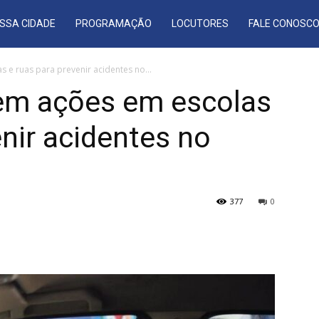
SSA CIDADE
PROGRAMAÇÃO
LOCUTORES
FALE CONOSC
 e ruas para prevenir acidentes no...
tem ações em escolas
enir acidentes no
377
0