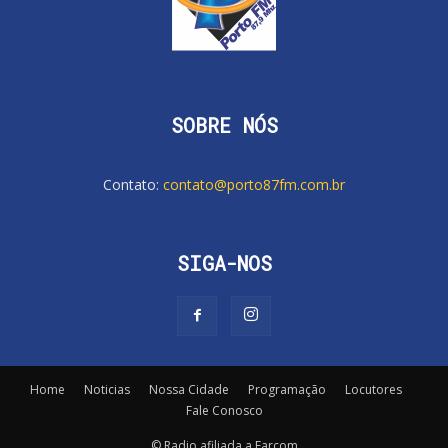
SOBRE NÓS
Contato:
contato@porto87fm.com.br
SIGA-NOS
Home
Noticias
Nossa Cidade
Programação
Locutores
Fale Conosco
© Radio afiliada a Farcom